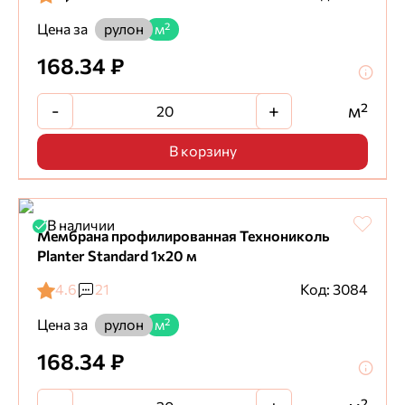
Цена за
рулон
м²
168.34 ₽
-
+
м²
В корзину
В наличии
Мембрана профилированная Технониколь
Planter Standard 1х20 м
4.6
21
Код: 3084
Цена за
рулон
м²
168.34 ₽