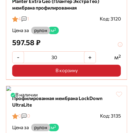
Planter Extra Geo (Плантер Экстра Гео)
мембрана профилированная
4
1
Код: 3120
Цена за
рулон
м²
597.58 ₽
-
+
м²
В корзину
В наличии
Профилированная мембрана LockDown
UltraLite
0
0
Код: 3135
Цена за
рулон
м²