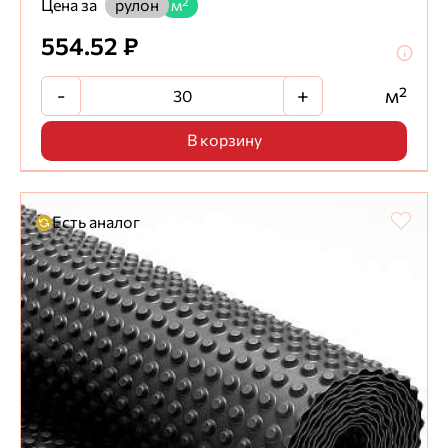
Цена за
рулон
м²
554.52 ₽
-
+
м²
В корзину
Есть аналог