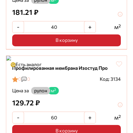
Цена за
рулон
м²
181.21 ₽
-
+
м²
В корзину
Есть аналог
Профилированная мембрана Изостуд Про
0
0
Код: 3134
Цена за
рулон
м²
129.72 ₽
-
+
м²
В корзину