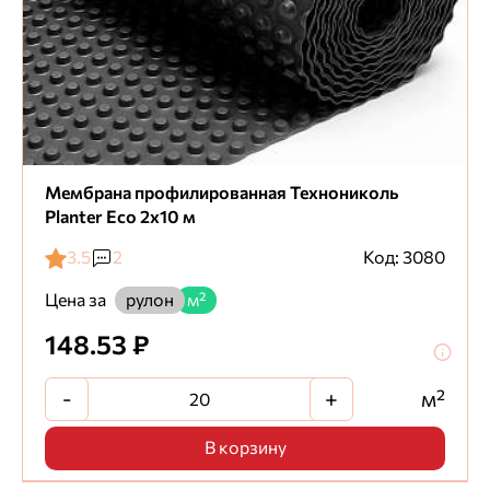
Мембрана профилированная Технониколь
Planter Eco 2х10 м
3.5
2
Код: 3080
Цена за
рулон
м²
148.53 ₽
-
+
м²
В корзину