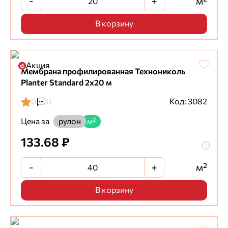
-
+
м²
В корзину
Акция
Мембрана профилированная Технониколь
Planter Standard 2х20 м
0
0
Код: 3082
Цена за
рулон
м²
133.68 ₽
-
+
м²
В корзину