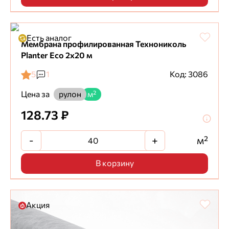
Есть аналог
Мембрана профилированная Технониколь
Planter Eco 2х20 м
5
1
Код: 3086
Цена за
рулон
м²
128.73 ₽
-
+
м²
В корзину
Акция