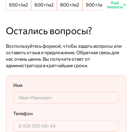
650 г/м2
600 г/м2
800 г/м2
900 г/м2
650+100 
Остались вопросы?
Воспользуйтесь формой, чтобы задать вопросы или
оставить отзыв и предложение. Обратная связь для
нас очень ценна. Вы получите ответ от
администратора в кратчайшие сроки.
Имя
Телефон