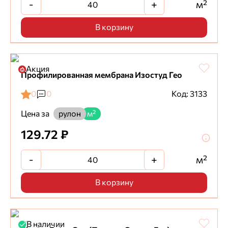
-
+
м²
В корзину
Акция
Профилированная мембрана Изостуд Гео
0
0
Код: 3133
Цена за
рулон
м²
129.72 ₽
-
+
м²
В корзину
В наличии