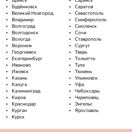
Брянск
Саранск
Будённовск
Саратов
Великий Новгород
Севастополь
Владимир
Симферополь
Волгоград
Смоленск
Волгодонск
Сочи
Вологда
Ставрополь
Воронеж
Сургут
Георгиевск
Тверь
Екатеринбург
Тольятти
Иваново
Тула
Ижевск
Тюмень
Казань
Ульяновск
Калуга
Уфа
Калининград
Чебоксары
Киров
Череповец
Краснодар
Энгельс
Курган
Ярославль
Курск