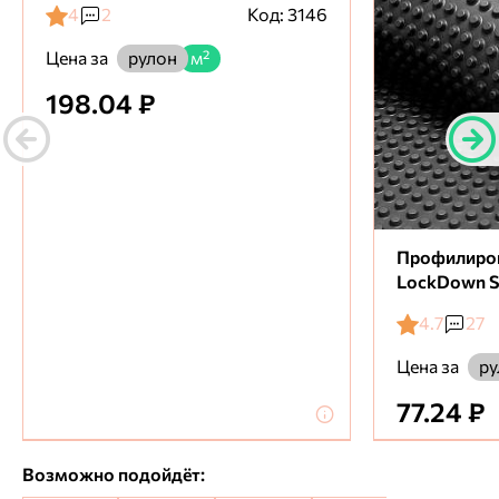
4
2
Код: 3146
Цена за
рулон
м²
198.04 ₽
Профилиро
LockDown S
4.7
27
Цена за
ру
77.24 ₽
Возможно подойдёт: