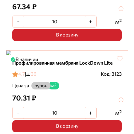
67.34 ₽
-
+
м²
В корзину
В наличии
Профилированная мембрана LockDown Lite
4.7
36
Код: 3123
Цена за
рулон
м²
70.31 ₽
-
+
м²
В корзину