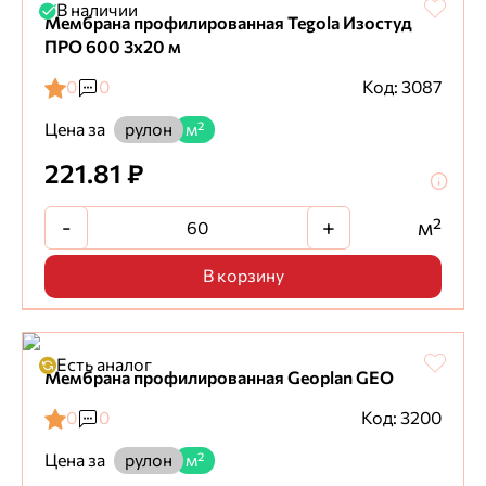
В наличии
Мембрана профилированная Tegola Изостуд
ПРО 600 3х20 м
0
0
Код: 3087
Цена за
рулон
м²
221.81 ₽
-
+
м²
В корзину
Есть аналог
Мембрана профилированная Geoplan GEO
0
0
Код: 3200
Цена за
рулон
м²