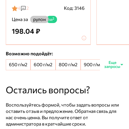
4
2
Код: 3146
Цена за
рулон
м²
198.04 ₽
Возможно подойдёт:
650 г/м2
600 г/м2
800 г/м2
900 г/м2
650+100 
Остались вопросы?
Воспользуйтесь формой, чтобы задать вопросы или
оставить отзыв и предложение. Обратная связь для
нас очень ценна. Вы получите ответ от
администратора в кратчайшие сроки.