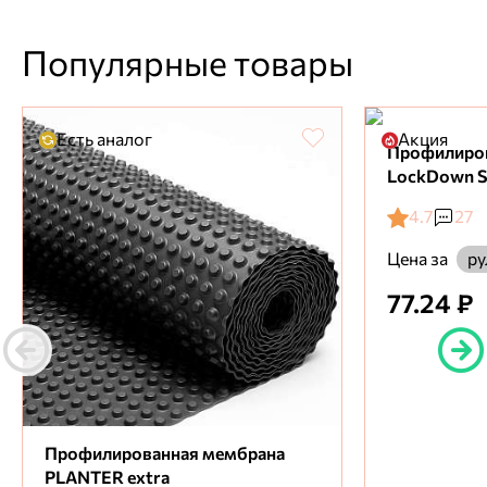
Популярные товары
Есть аналог
Акция
Профилиро
LockDown S
4.7
27
Цена за
ру
77.24 ₽
Профилированная мембрана
PLANTER extra