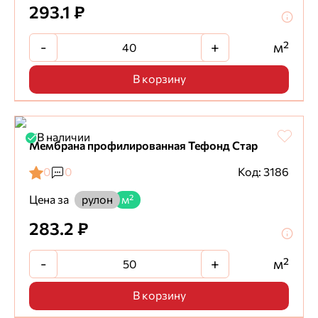
293.1 ₽
-
+
м²
В корзину
В наличии
Мембрана профилированная Тефонд Стар
0
0
Код: 3186
Цена за
рулон
м²
283.2 ₽
-
+
м²
В корзину