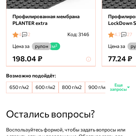
Профилированная мембрана
Профилиро
PLANTER extra
LockDown S
4
2
Код: 3146
4.7
27
Цена за
Цена за
рулон
м²
ру
198.04 ₽
77.24 ₽
Возможно подойдёт:
650 г/м2
600 г/м2
800 г/м2
900 г/м2
650+100 
Остались вопросы?
Воспользуйтесь формой, чтобы задать вопросы или