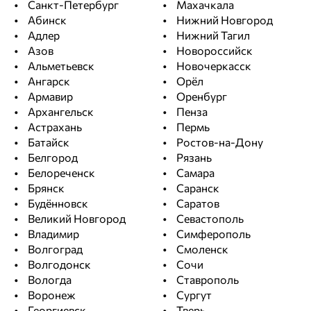
Санкт-Петербург
Махачкала
Абинск
Нижний Новгород
Адлер
Нижний Тагил
Азов
Новороссийск
Альметьевск
Новочеркасск
Ангарск
Орёл
Армавир
Оренбург
Архангельск
Пенза
Астрахань
Пермь
Батайск
Ростов-на-Дону
Белгород
Рязань
Белореченск
Самара
Брянск
Саранск
Будённовск
Саратов
Великий Новгород
Севастополь
Владимир
Симферополь
Волгоград
Смоленск
Волгодонск
Сочи
Вологда
Ставрополь
Воронеж
Сургут
Георгиевск
Тверь