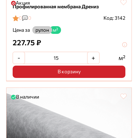
Акция
Профилированная мембрана Дрениз
0
0
Код: 3142
Цена за
рулон
м²
227.75 ₽
-
+
м²
В корзину
В наличии