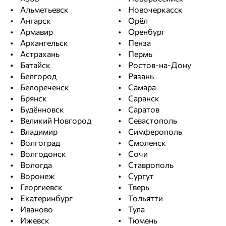
Альметьевск
Новочеркасск
Ангарск
Орёл
Армавир
Оренбург
Архангельск
Пенза
Астрахань
Пермь
Батайск
Ростов-на-Дону
Белгород
Рязань
Белореченск
Самара
Брянск
Саранск
Будённовск
Саратов
Великий Новгород
Севастополь
Владимир
Симферополь
Волгоград
Смоленск
Волгодонск
Сочи
Вологда
Ставрополь
Воронеж
Сургут
Георгиевск
Тверь
Екатеринбург
Тольятти
Иваново
Тула
Ижевск
Тюмень