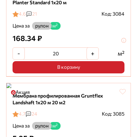
Planter Standard 1х20 м
4.6
21
Код: 3084
Цена за
рулон
м²
168.34 ₽
-
+
м²
В корзину
Акция
Мембрана профилированная Gruntflex
Landshaft 1х20 м 20 м2
4.7
24
Код: 3085
Цена за
рулон
м²