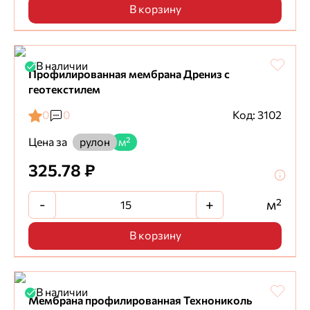
В корзину
В наличии
Профилированная мембрана Дрениз с
геотекстилем
0
0
Код: 3102
Цена за
рулон
м²
325.78 ₽
-
+
м²
В корзину
В наличии
Мембрана профилированная Технониколь