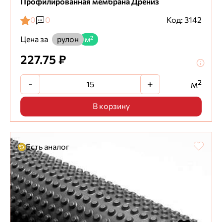
Профилированная мембрана Дрениз
0
0
Код: 3142
Цена за
рулон
м²
227.75 ₽
-
+
м²
В корзину
Есть аналог