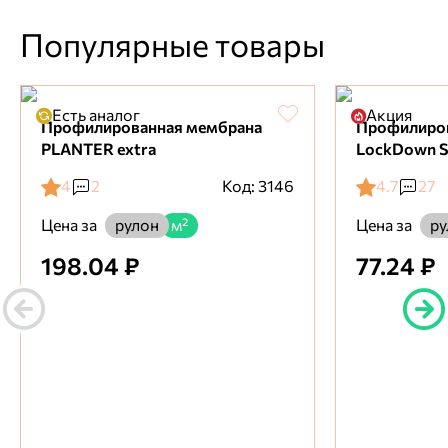
Популярные товары
Есть аналог
Акция
Профилированная мембрана
Профилиро
PLANTER extra
LockDown S
4
2
Код: 3146
4.7
27
Цена за
Цена за
рулон
м²
ру
198.04 ₽
77.24 ₽